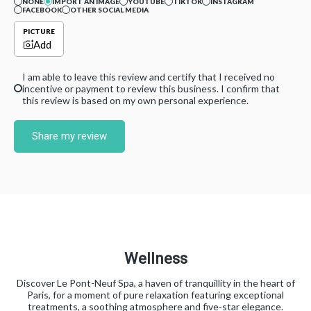
NONE
IMPORT AN IMAGE
YOUTUBE
TIKTOK
INSTAGRAM
FACEBOOK
OTHER SOCIAL MEDIA
PICTURE
Add
I am able to leave this review and certify that I received no
incentive or payment to review this business. I confirm that
this review is based on my own personal experience.
Share my review
Wellness
Discover Le Pont-Neuf Spa, a haven of tranquillity in the heart of
Paris, for a moment of pure relaxation featuring exceptional
treatments, a soothing atmosphere and five-star elegance.