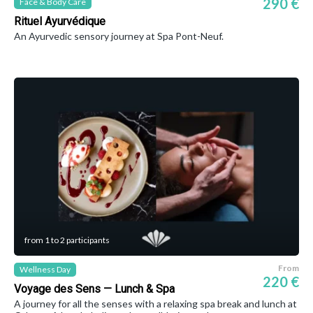
290 €
Face & Body Care
Rituel Ayurvédique
An Ayurvedic sensory journey at Spa Pont-Neuf.
from 1 to 2 participants
From
Wellness Day
220 €
Voyage des Sens — Lunch & Spa
A journey for all the senses with a relaxing spa break and lunch at