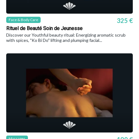
325 €
Face & Body Care
Rituel de Beauté Soin de Jeunesse
Discover our Youthful beauty ritual: Energizing aromatic scrub
with spices, "Ko Bi Do" lifting and plumping facial...
Massages