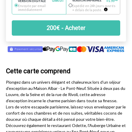
VERSION IMPRIMÉE
€
VERSION DIGITALE
GRATUIT
+
5.99
*
Envoyée par email
Expédié en 24h jours ouvrés
immédiatement
+ délais de la poste.
200
€
- Acheter
Cette carte comprend
Plongez dans un univers élégant et chaleureux lors d’un séjour
d’exception au Maison Albar - Le Pont-Neuf. Située à deux pas du
Louvre, de la Seine et de la rue de Rivoli, cette adresse
d’exception incarne le charme parisien dans toute sa finesse.
Lors de votre escapade parisienne, laissez-vous envelopper par le
confort de nos chambres et de nos suites, véritables cocons de
douceur où chaque détail a été pensé pour votre bien-être.
Découvrez également le restaurant Odette, l'Auberge Urbaine et
savourez une expérience unique au Spa Pont-Neuf, pour un