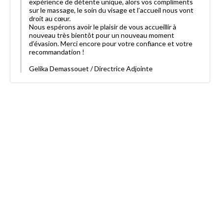
expérience de détente unique, alors vos compliments
sur le massage, le soin du visage et l’accueil nous vont
droit au cœur.
Nous espérons avoir le plaisir de vous accueillir à
nouveau très bientôt pour un nouveau moment
d’évasion. Merci encore pour votre confiance et votre
recommandation !
Gelika Demassouet / Directrice Adjointe
cette carte cadeau est vendue par
Maison Albar - Le Pont-Neuf
Maison Albar - Le Pont-Neuf