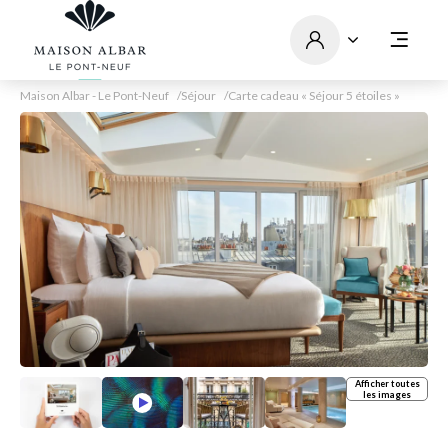
Maison Albar - Le Pont-Neuf
Séjour
Carte cadeau « Séjour 5 étoiles »
Afficher toutes
les images