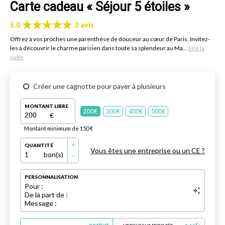
Carte cadeau « Séjour 5 étoiles »
5.0
3 avis
Offrez à vos proches une parenthèse de douceur au cœur de Paris. Invitez-
les à découvrir le charme parisien dans toute sa splendeur au Ma...
Lire la
suite
Créer une cagnotte pour payer à plusieurs
MONTANT LIBRE
200€
300€
400€
500€
€
Montant minimum de 150 €
QUANTITÉ
Vous êtes une entreprise ou un CE ?
1
bon(s)
PERSONNALISATION
Pour :
De la part de :
Message :